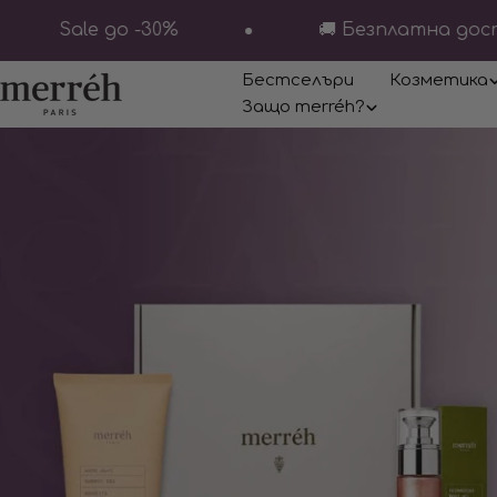
Преминете
Sale до -30%
🚚 Безплатна достав
към
съдържанието
Бестселъри
Козметика
Защо merréh?