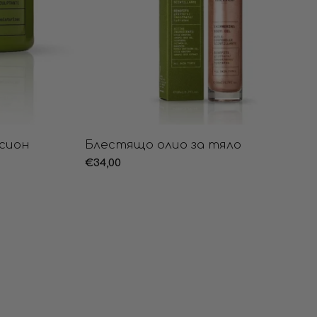
сион
Блестящо олио за тяло
Редовна
€34,00
цена