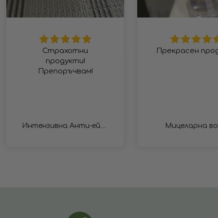
Страхотни
Прекрасен про
продукти!
Препоръчвам!
Интензивна Анти-ейдж терапия с озаряващ ефект
Мицеларна в