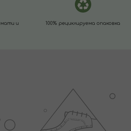
омати и
100% рециклируема опаковка
и