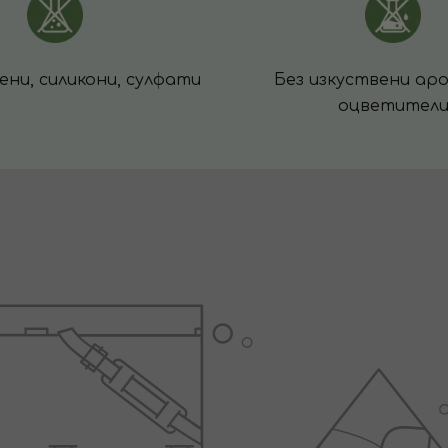
ени, силикони, сулфати
Без изкуствени ар
оцветител