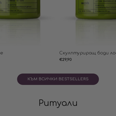
фе
Скулптуриращ боди ло
Редовна
€29,90
цена
КЪМ ВСИЧКИ BESTSELLERS
Ритуали