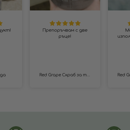
дукт!
Препоръчвам с две
М
ръце!
изпо
ода
Red Grape Скраб за тяло