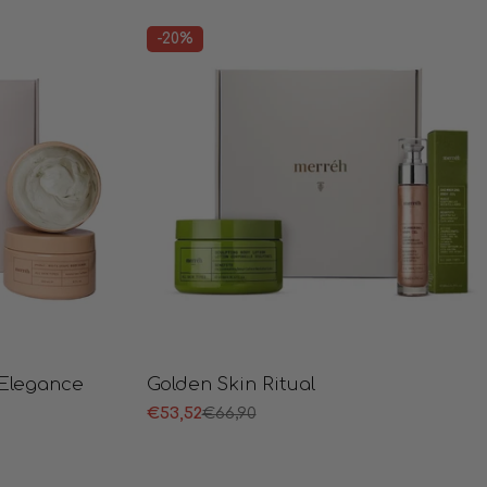
-20%
 Elegance
Golden Skin Ritual
€53,52
€66,90
Продажна
Редовна
цена
цена