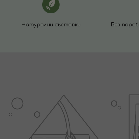
Натурални съставки
Без параб