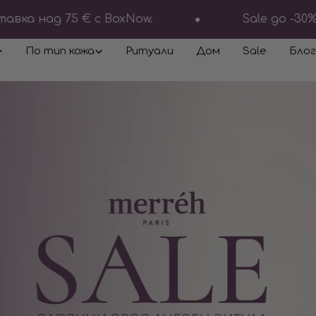
ка над 75 € с BoxNow.
Sale до -30%
По тип кожа
Ритуали
Дом
Sale
Блог