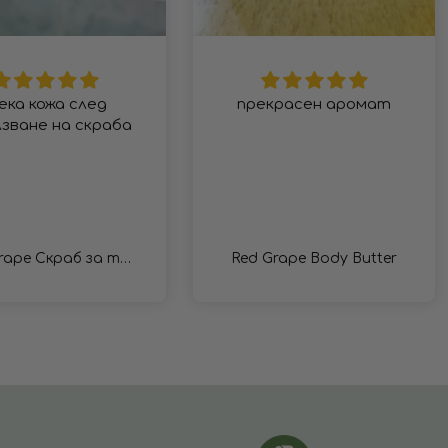
ека кожа след
прекрасен аромат
лзване на скраба
Red Grape Скраб за тяло
Red Grape Body Butter