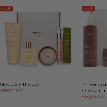
-30%
-30%
Glow Body Therapy
Интензивн
целулит и
€79,03
€112,90
Продажна
Редовна
цена
цена
€69,16
€98,80
Продажна
Редовна
цена
цена