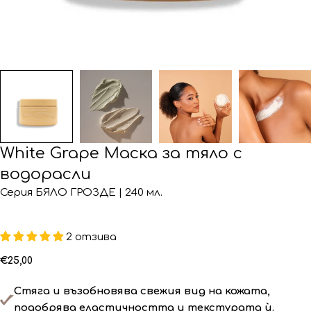
White Grape Маска за тяло с
водорасли
Серия БЯЛО ГРОЗДЕ | 240 мл.
2 отзива
Редовна
€25,00
цена
Стяга и възобновява свежия вид на кожата,
подобрява еластичността и текстурата ѝ.