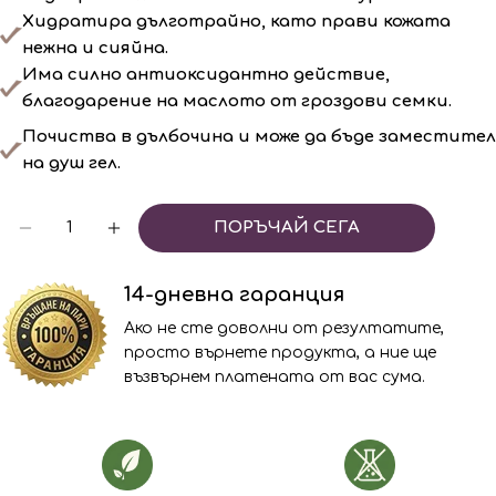
Хидратира дълготрайно, като прави кожата
нежна и сияйна.
Има силно антиоксидантно действие,
благодарение на маслото от гроздови семки.
Почиства в дълбочина и може да бъде заместител
на душ гел.
Количество
ПОРЪЧАЙ СЕГА
НАМАЛЯВАНЕ НА КОЛИЧЕСТВОТО ЗА WHIT
УВЕЛИЧАВАНЕ НА КОЛИЧЕСТВОТО 
14-дневна гаранция
Ако не сте доволни от резултатите,
просто върнете продукта, а ние ще
възвърнем платената от вас сума.