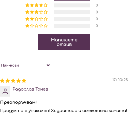
0
0
0
0
Напишете
отзив
Sort by
17/03/25
Радослав Танев
Преопоръчвам!
Продукта е уникален! Хидратира и омекотява кожата!